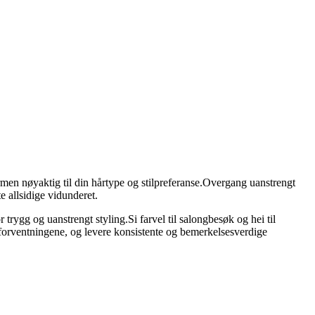
rmen nøyaktig til din hårtype og stilpreferanse.Overgang uanstrengt
te allsidige vidunderet.
 trygg og uanstrengt styling.Si farvel til salongbesøk og hei til
rgå forventningene, og levere konsistente og bemerkelsesverdige