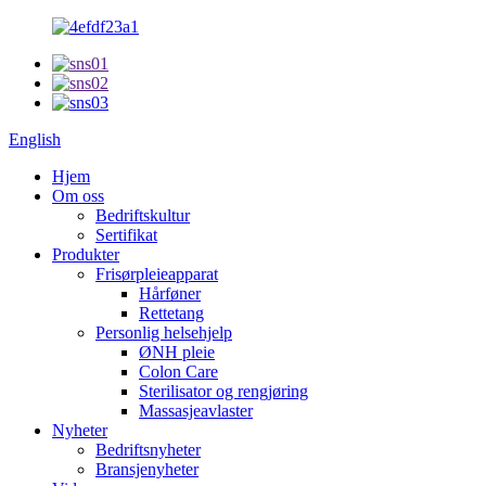
English
Hjem
Om oss
Bedriftskultur
Sertifikat
Produkter
Frisørpleieapparat
Hårføner
Rettetang
Personlig helsehjelp
ØNH pleie
Colon Care
Sterilisator og rengjøring
Massasjeavlaster
Nyheter
Bedriftsnyheter
Bransjenyheter