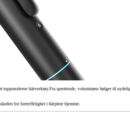
oppmoderne hårverktøy.Fra sprettende, voluminøse bølger til nydelig sl
ndarden for fortreffelighet i hårpleie hjemme.