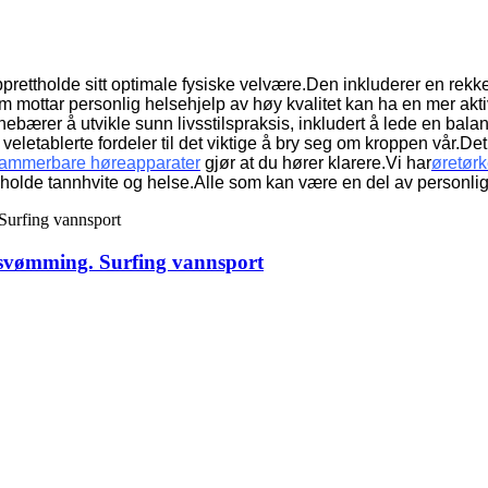
rettholde sitt optimale fysiske velvære.Den inkluderer en rekke
m mottar personlig helsehjelp av høy kvalitet kan ha en mer aktiv,
nebærer å utvikle sunn livsstilspraksis, inkludert å lede en balan
letablerte fordeler til det viktige å bry seg om kroppen vår.Det er
rammerbare høreapparater
gjør at du hører klarere.Vi har
øretør
å holde tannhvite og helse.Alle som kan være en del av personli
r svømming. Surfing vannsport