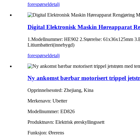
forespørsel
detalj
Digital Elektronisk Maskin Høreapparat R
1.Modellnummer: HE902 2.Størrelse: 61x36x125mm 3.Bat
Litiumbatteri(innebygd)
forespørsel
detalj
Ny ankomst bærbar motorisert trippel jetstrø
Opprinnelsessted: Zhejiang, Kina
Merkenavn: Ubetter
Modellnummer: ED826
Produktnavn: Elektrisk øreskyllingssett
Funksjon: Ørerens