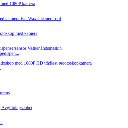
pedispen...
.