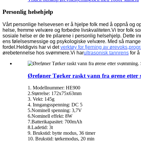
Personlig helsehjelp
Vårt personlige helsevesen er å hjelpe folk med å oppnå og opp
helse, fremme velvære og forbedre livskvaliteten.Vi tror folk so
sosiale helse er de tre pilarene i personlig helsehjelp.
Dette in
ens følelsesmessige og psykologiske velvære.
Med så mange ve
fordel.Heldigvis har vi det
verktøy for fjerning av ørevoks
,
prog
ørebetennelse hos svømmere.Vi har
ultrasonisk tannrens
for 
Øreføner Tørker raskt vann fra ørene ette
1. Modellnummer: HE900
2.Størrelse: 172x75x63mm
3. Vekt: 145g
4. Inngangsspenning: DC 5
5.Nominell spenning: 3,7V
6.Nominell effekt: 8W
7.Batterikapasitet: 700mAh
8.Ladetid: 3t
9. Brukstid: bytte modus, 36 timer
10. Brukstid: tørkemodus, 20 min