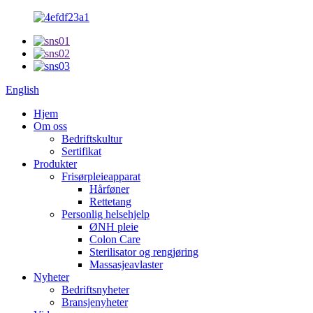
English
Hjem
Om oss
Bedriftskultur
Sertifikat
Produkter
Frisørpleieapparat
Hårføner
Rettetang
Personlig helsehjelp
ØNH pleie
Colon Care
Sterilisator og rengjøring
Massasjeavlaster
Nyheter
Bedriftsnyheter
Bransjenyheter