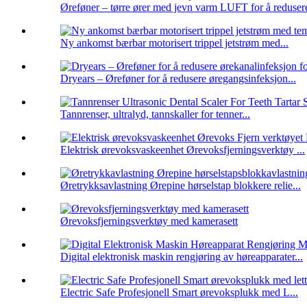
Øreføner – tørre ører med jevn varm LUFT for å redusere
Ny ankomst bærbar motorisert trippel jetstrøm med...
Dryears – Øreføner for å redusere øregangsinfeksjon...
Tannrenser, ultralyd, tannskaller for tenner...
Elektrisk ørevoksvaskeenhet Ørevoksfjerningsverktøy ...
Øretrykksavlastning Ørepine hørselstap blokkere relie...
Ørevoksfjerningsverktøy med kamerasett
Digital elektronisk maskin rengjøring av høreapparater...
Electric Safe Profesjonell Smart ørevoksplukk med L...