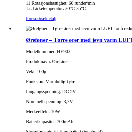
11.Rotasjonshastighet: 60 runder/min
12.Tørketemperatur: 30°C-35°C
forespørsel
detalj
Øreføner – Tørre ører med jevn varm LUFT 
Modellnummer: HE903
Produktnavn: Øreføner
Vekt: 100g
Funksjon: Varmlufttørt øre
Inngangsspenning: DC 5V
Nominell spenning: 3,7V
Merkeeffekt: 10W
Batterikapasitet: 700mAh
Strømforsyning: Litiumbatteri (innebygd)