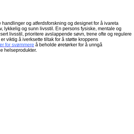
 handlinger og atferdsforskning og designet for å ivareta
 lykkelig og sunn livsstil.
En persons fysiske, mentale og
sert livsstil, prioritere avslappende søvn, trene ofte og regulere
 viktig å iverksette tiltak for å støtte kroppens
ker for svømmere
å beholde øretørker for å unngå
ge helseprodukter.