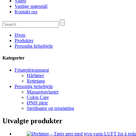
Video
Vanlige spørsmål
Kontakt oss
Hjem
Produkter
Personlig helsehjelp
Kategorier
Frisørpleieapparat
Hårføner
Rettetang
Personlig helsehjelp
Massasjeavlaster
Colon Care
ØNH pleie
Sterilisator og rengjøring
Utvalgte produkter