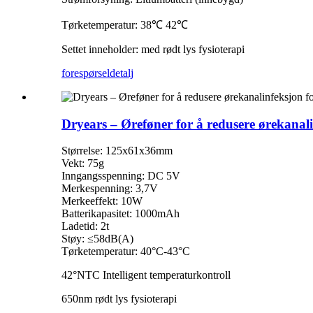
Tørketemperatur: 38℃ 42℃
Settet inneholder: med rødt lys fysioterapi
forespørsel
detalj
Dryears – Øreføner for å redusere ørekanal
Størrelse: 125x61x36mm
Vekt: 75g
Inngangsspenning: DC 5V
Merkespenning: 3,7V
Merkeeffekt: 10W
Batterikapasitet: 1000mAh
Ladetid: 2t
Støy: ≤58dB(A)
Tørketemperatur: 40°C-43°C
42°NTC Intelligent temperaturkontroll
650nm rødt lys fysioterapi