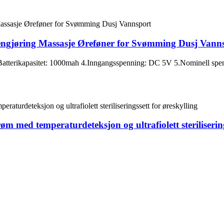
engjøring Massasje Øreføner for Svømming Dusj Vann
terikapasitet: 1000mah 4.Inngangsspenning: DC 5V 5.Nominell spenn
m med temperaturdeteksjon og ultrafiolett sterilisering