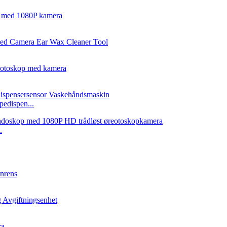
pedispen...
.