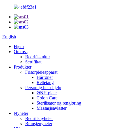
English
Hjem
Om oss
Bedriftskultur
Sertifikat
Produkter
Frisørpleieapparat
Hårføner
Rettetang
Personlig helsehjelp
ØNH pleie
Colon Care
Sterilisator og rengjøring
Massasjeavlaster
Nyheter
Bedriftsnyheter
Bransjenyheter