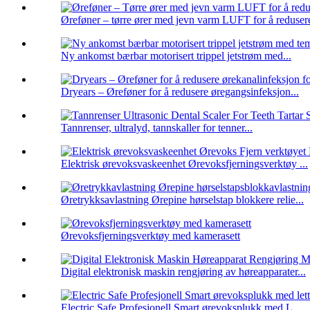
Øreføner – tørre ører med jevn varm LUFT for å redusere
Ny ankomst bærbar motorisert trippel jetstrøm med...
Dryears – Øreføner for å redusere øregangsinfeksjon...
Tannrenser, ultralyd, tannskaller for tenner...
Elektrisk ørevoksvaskeenhet Ørevoksfjerningsverktøy ...
Øretrykksavlastning Ørepine hørselstap blokkere relie...
Ørevoksfjerningsverktøy med kamerasett
Digital elektronisk maskin rengjøring av høreapparater...
Electric Safe Profesjonell Smart ørevoksplukk med L...