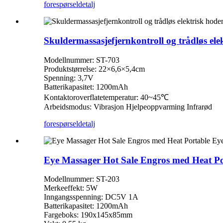
forespørsel
detalj
Skuldermassasjefjernkontroll og trådløs el
Modellnummer: ST-703
Produktstørrelse: 22×6,6×5,4cm
Spenning: 3,7V
Batterikapasitet: 1200mAh
Kontaktoroverflatetemperatur: 40~45℃
Arbeidsmodus: Vibrasjon Hjelpeoppvarming Infrarød
forespørsel
detalj
Eye Massager Hot Sale Engros med Heat Po
Modellnummer: ST-203
Merkeeffekt: 5W
Inngangsspenning: DC5V 1A
Batterikapasitet: 1200mAh
Fargeboks: 190x145x85mm