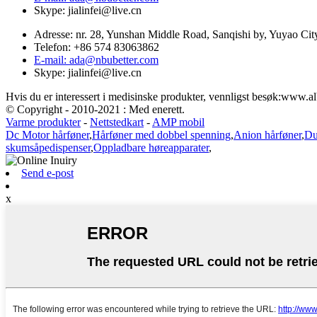
Skype: jialinfei@live.cn
Adresse: nr. 28, Yunshan Middle Road, Sanqishi by, Yuyao Cit
Telefon: +86 574 83063862
E-mail: ada@nbubetter.com
Skype: jialinfei@live.cn
Hvis du er interessert i medisinske produkter, vennligst besøk:www.
© Copyright - 2010-2021 : Med enerett.
Varme produkter
-
Nettstedkart
-
AMP mobil
Dc Motor hårføner
,
Hårføner med dobbel spenning
,
Anion hårføner
,
Du
skumsåpedispenser
,
Oppladbare høreapparater
,
Send e-post
x