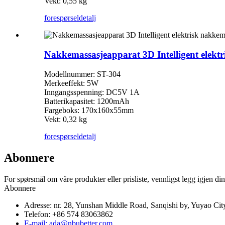
Vekt: 0,55 kg
forespørsel
detalj
Nakkemassasjeapparat 3D Intelligent elekt
Modellnummer: ST-304
Merkeeffekt: 5W
Inngangsspenning: DC5V 1A
Batterikapasitet: 1200mAh
Fargeboks: 170x160x55mm
Vekt: 0,32 kg
forespørsel
detalj
Abonnere
For spørsmål om våre produkter eller prisliste, vennligst legg igjen din 
Abonnere
Adresse: nr. 28, Yunshan Middle Road, Sanqishi by, Yuyao Cit
Telefon: +86 574 83063862
E-mail: ada@nbubetter.com