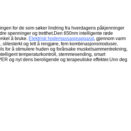
ngen for de som søker lindring fra hverdagens påkjenninger
ndre spenninger og tretthet.Den 650nm intelligente røde
nkel å bruke.
Elektrisk hodemassasjeapparat
, gjennom varm
 slitesterkt og lett å rengjøre, fem kombinasjonsmoduser,
uls for å stimulere huden og forårsake muskelsammentrekning,
ntelligent temperaturkontroll, stemmesending, smart
 og nyt dens beroligende og terapeutiske effekter.Unn deg