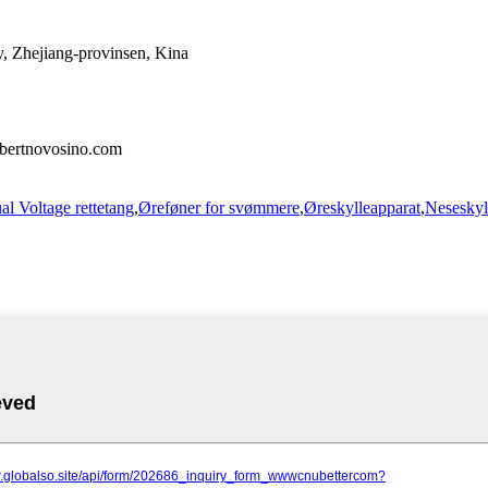
y, Zhejiang-provinsen, Kina
albertnovosino.com
al Voltage rettetang
,
Øreføner for svømmere
,
Øreskylleapparat
,
Neseskyl