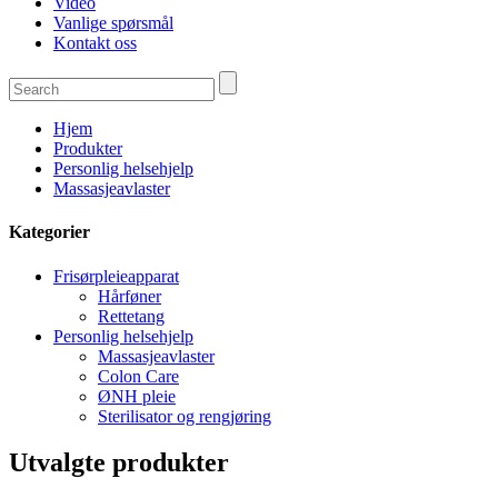
Video
Vanlige spørsmål
Kontakt oss
Hjem
Produkter
Personlig helsehjelp
Massasjeavlaster
Kategorier
Frisørpleieapparat
Hårføner
Rettetang
Personlig helsehjelp
Massasjeavlaster
Colon Care
ØNH pleie
Sterilisator og rengjøring
Utvalgte produkter