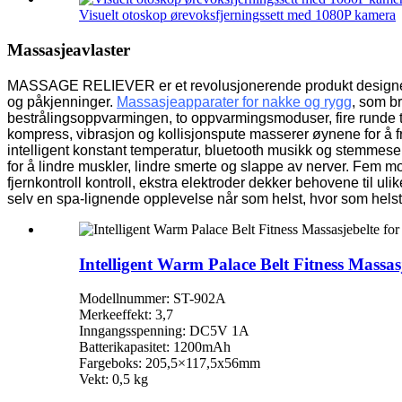
Visuelt otoskop ørevoksfjerningssett med 1080P kamera
Massasjeavlaster
MASSAGE RELIEVER er et revolusjonerende produkt designet fo
og påkjenninger.
Massasjeapparater for nakke og rygg
, som b
bestrålingsoppvarmingen, to oppvarmingsmoduser, fire runde t
kompress, vibrasjon og kollisjonspute masserer øynene for å fr
intelligent konstant temperatur, bluetooth musikk og stemmese
for å lindre muskler, lindre smerte og slappe av nerver. Fem 
fjernkontroll kontroll, ekstra elektroder dekker behovene til uli
selv en spa-lignende opplevelse når som helst, hvor som helst, o
Intelligent Warm Palace Belt Fitness Massas
Modellnummer: ST-902A
Merkeeffekt: 3,7
Inngangsspenning: DC5V 1A
Batterikapasitet: 1200mAh
Fargeboks: 205,5×117,5x56mm
Vekt: 0,5 kg