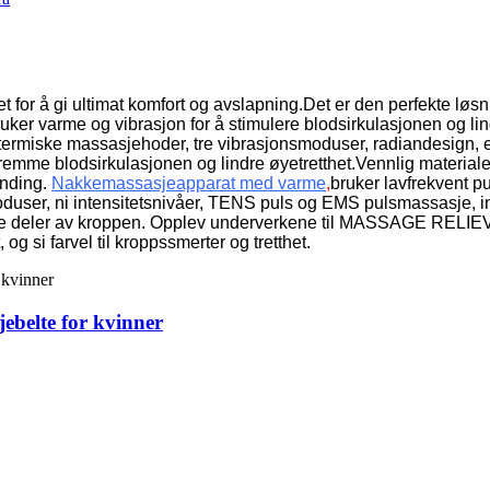
r å gi ultimat komfort og avslapning.Det er den perfekte løsni
ruker varme og vibrasjon for å stimulere blodsirkulasjonen og li
ermiske massasjehoder, tre vibrasjonsmoduser, radiandesign, e
emme blodsirkulasjonen og lindre øyetretthet.Vennlig materiale,
nding.
Nakkemassasjeapparat med varme
,
bruker lavfrekvent p
moduser, ni intensitetsnivåer, TENS puls og EMS pulsmassasje, i
ke deler av kroppen.
Opplev underverkene til MASSAGE RELIEVER
g si farvel til kroppssmerter og tretthet.
jebelte for kvinner